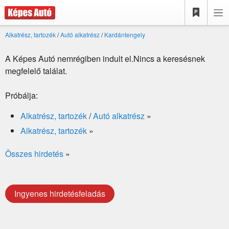
Alkatrész, tartozék
/
Autó alkatrész
/
Kardántengely
A Képes Autó nemrégiben indult el.Nincs a keresésnek
megfelelő találat.
Próbálja:
Alkatrész, tartozék
/
Autó alkatrész
»
Alkatrész, tartozék
»
Összes hirdetés
»
Ingyenes hirdetésfeladás