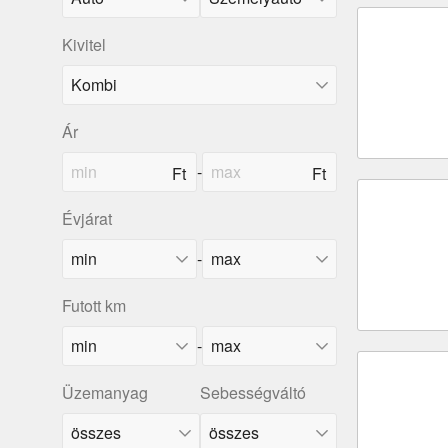
Kivitel
Ár
-
Évjárat
-
Futott km
-
Üzemanyag
Sebességváltó