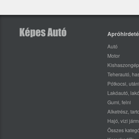
Apróhirdet
Autó
Motor
Kishaszongép
Teherautó, h
Pótkocsi, után
Lakóautó, lak
Gumi, felni
Alketrész, tar
Hajó, vizi jár
Összes kategó