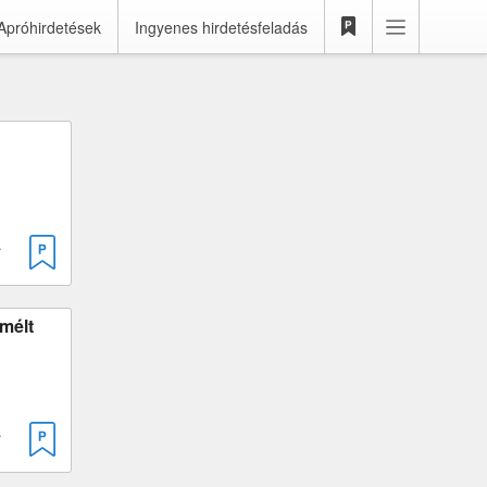
Apróhirdetések
Ingyenes hirdetésfeladás
 1997 cm³
mélt
 1998 cm³