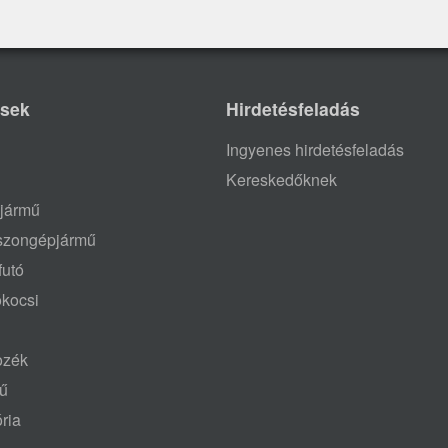
ések
Hirdetésfeladás
Ingyenes hirdetésfeladás
Kereskedőknek
jármű
aszongépjármű
futó
ókocsi
tozék
mű
ria