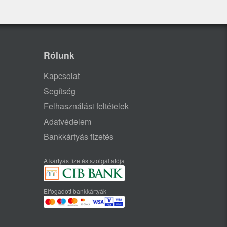
Rólunk
Kapcsolat
Segítség
Felhasználási feltételek
Adatvédelem
Bankkártyás fizetés
A kártyás fizetés szolgáltatója
Elfogadott bankkártyák