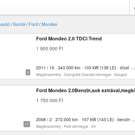
yautó
/
Kombi
/
Ford
/
Mondeo
Ford Mondeo 2.0 TDCi Trend
1 900 000 Ft
2011 / 10 · 343.000 km · 103 kW (138 LE) · dízel ·
Magánszemély · Csongrád-Csanád vármegye · Szeged
Ford Mondeo 2.0Benzin,sok extrával,megkí
1 750 000 Ft
2008 / 2 · 272.000 km · 107 kW (143 LE) · benzin ·
Magánszemély · Pest vármegye · Úri