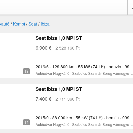
yautó
/
Kombi
/
Seat
/
Ibiza
Seat Ibiza 1,0 MPI ST
6.900 €
2 528 160 Ft
2016/6 · 129.800 km · 55 kW (74 LE) · benzin ·
Autóudvar Nagykálló · Szabolcs-Szatmá
Seat Ibiza 1,0 MPI ST
7.400 €
2 711 360 Ft
2015/9 · 88.000 km · 55 kW (74 LE) · benzin ·
Autóudvar Nagykálló · Szabolcs-Szatmá