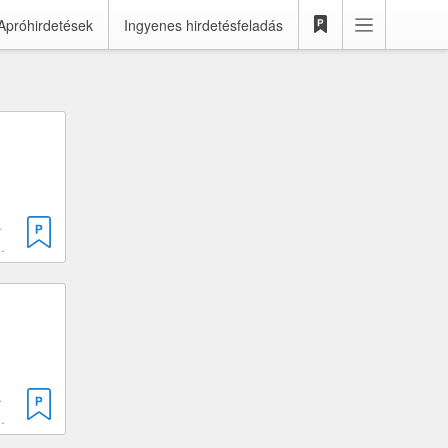
Apróhirdetések
Ingyenes hirdetésfeladás
 999 cm³
r-Bereg vármegye · Nagykálló
 999 cm³
r-Bereg vármegye · Nagykálló