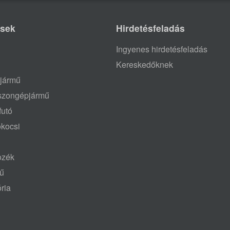
ések
Hirdetésfeladás
Ingyenes hirdetésfeladás
Kereskedőknek
jármű
aszongépjármű
futó
ókocsi
tozék
mű
ria