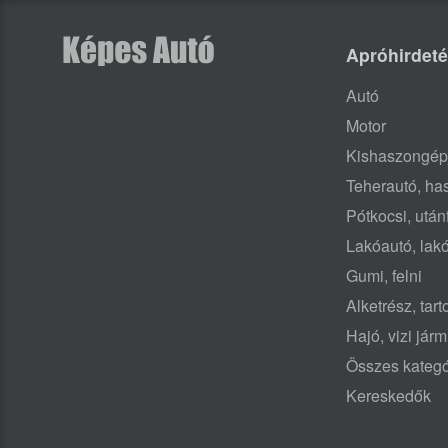
Apróhirdet
Autó
Motor
Kishaszongép
Teherautó, h
Pótkocsi, után
Lakóautó, lak
Gumi, felni
Alketrész, tar
Hajó, vizi jár
Összes kategó
Kereskedők