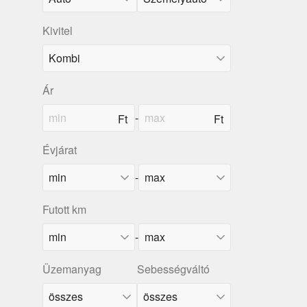
Kivitel
Ár
-
Évjárat
-
Futott km
-
Üzemanyag
Sebességváltó