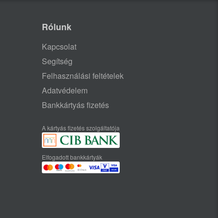
Rólunk
Kapcsolat
Segítség
Felhasználási feltételek
Adatvédelem
Bankkártyás fizetés
A kártyás fizetés szolgáltatója
Elfogadott bankkártyák