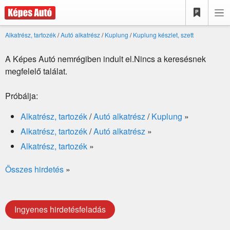
Alkatrész, tartozék
/
Autó alkatrész
/
Kuplung
/
Kuplung készlet, szett
A Képes Autó nemrégiben indult el.Nincs a keresésnek
megfelelő találat.
Próbálja:
Alkatrész, tartozék
/
Autó alkatrész
/
Kuplung
»
Alkatrész, tartozék
/
Autó alkatrész
»
Alkatrész, tartozék
»
Összes hirdetés
»
Ingyenes hirdetésfeladás