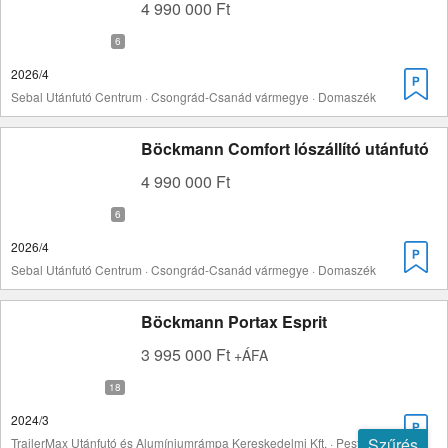
4 990 000 Ft
2026/4
Sebal Utánfutó Centrum · Csongrád-Csanád vármegye · Domaszék
Böckmann Comfort lószállító utánfutó
4 990 000 Ft
2026/4
Sebal Utánfutó Centrum · Csongrád-Csanád vármegye · Domaszék
Böckmann Portax Esprit
3 995 000 Ft
+ÁFA
2024/3
Szűrés
TrailerMax Utánfutó és Alumíniumrámpa Kereskedelmi Kft. · Pest vármegye · Inárcs