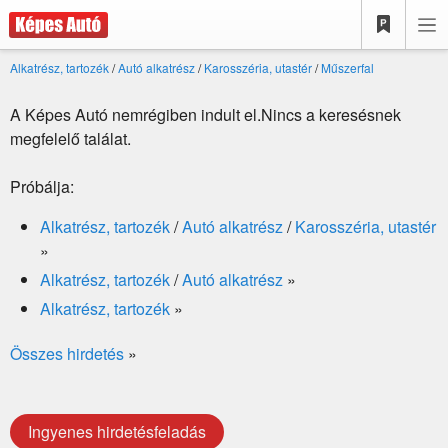
Alkatrész, tartozék
/
Autó alkatrész
/
Karosszéria, utastér
/
Műszerfal
A Képes Autó nemrégiben indult el.Nincs a keresésnek
megfelelő találat.
Próbálja:
Alkatrész, tartozék
/
Autó alkatrész
/
Karosszéria, utastér
»
Alkatrész, tartozék
/
Autó alkatrész
»
Alkatrész, tartozék
»
Összes hirdetés
»
Ingyenes hirdetésfeladás