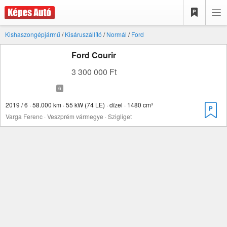
Kishaszongépjármű
/
Kisáruszállító
/
Normál
/
Ford
Ford Courir
3 300 000 Ft
2019 / 6 · 58.000 km · 55 kW (74 LE) · dízel · 1480 cm³
Varga Ferenc · Veszprém vármegye · Szigliget