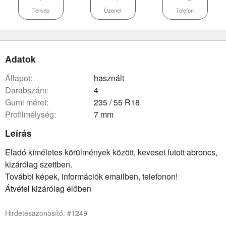
Térkép
Üzenet
Telefon
Adatok
állapot:
használt
darabszám:
4
gumi méret:
235 / 55 R18
Profilmélység:
7 mm
Leírás
Eladó kíméletes körülmények között, keveset futott abroncs,
kizárólag szettben.
További képek, információk emailben, telefonon!
Átvétel kizárólag élőben
Hirdetésazonosító: #1249