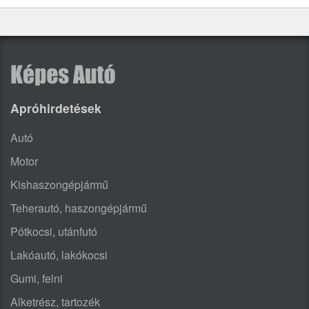
Apróhirdetések
Autó
Motor
Kishaszongépjármű
Teherautó, haszongépjármű
Pótkocsi, utánfutó
Lakóautó, lakókocsi
Gumi, felni
Alketrész, tartozék