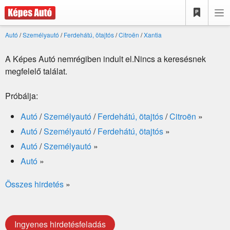
Autó
/
Személyautó
/
Ferdehátú, ötajtós
/
Citroën
/
Xantia
A Képes Autó nemrégiben indult el.Nincs a keresésnek
megfelelő találat.
Próbálja:
Autó
/
Személyautó
/
Ferdehátú, ötajtós
/
Citroën
»
Autó
/
Személyautó
/
Ferdehátú, ötajtós
»
Autó
/
Személyautó
»
Autó
»
Összes hirdetés
»
Ingyenes hirdetésfeladás