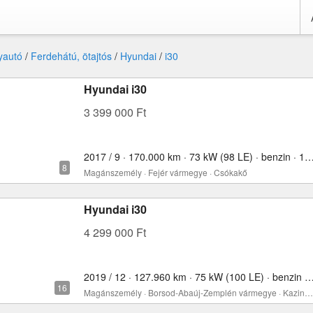
yautó
/
Ferdehátú, ötajtós
/
Hyundai
/
i30
Hyundai i30
3 399 000 Ft
2017 / 9 · 170.000 km · 73 kW (98 LE) · benzin ·
Magánszemély · Fejér vármegye · Csókakő
Hyundai i30
4 299 000 Ft
2019 / 12 · 127.960 km · 75 kW (100 LE) · benzin ·
Magánszemély · Borsod-Abaúj-Zemplén vármegye · Kazincbarcika