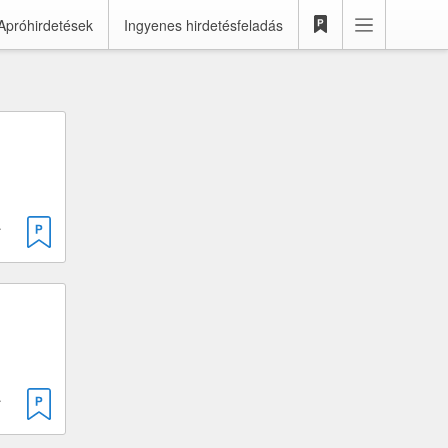
Apróhirdetések
Ingyenes hirdetésfeladás
 1368 cm³
 1368 cm³