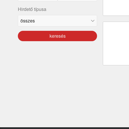
Hirdető típusa
keresés