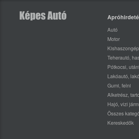
Apróhirdet
Autó
Motor
Kishaszongép
Teherautó, h
Pótkocsi, után
Lakóautó, lak
Gumi, felni
Alketrész, tar
Hajó, vizi jár
Összes kategó
Kereskedők