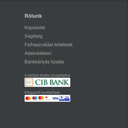
Rólunk
Kapcsolat
Segítség
Felhasználási feltételek
Adatvédelem
Bankkártyás fizetés
A kártyás fizetés szolgáltatója
Elfogadott bankkártyák