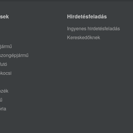
ések
Hirdetésfeladás
Ingyenes hirdetésfeladás
Kereskedőknek
jármű
aszongépjármű
futó
ókocsi
tozék
mű
ria