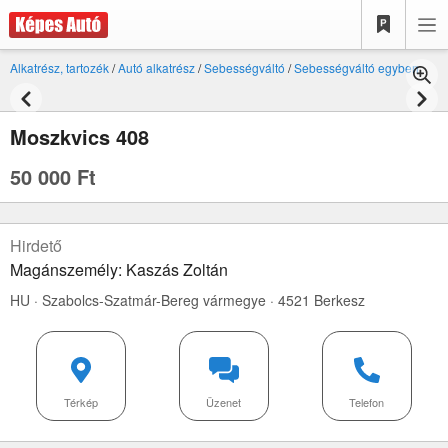
Alkatrész, tartozék
/
Autó alkatrész
/
Sebességváltó
/
Sebességváltó egyben
Moszkvics 408
50 000 Ft
Hirdető
Magánszemély: Kaszás Zoltán
HU · Szabolcs-Szatmár-Bereg vármegye · 4521 Berkesz
Térkép
Üzenet
Telefon