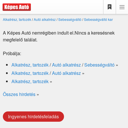
Alkatrész, tartozék
/
Autó alkatrész
/
Sebességváltó
/
Sebességváltó kar
A Képes Autó nemrégiben indult el.Nincs a keresésnek
megfelelő találat.
Próbálja:
Alkatrész, tartozék
/
Autó alkatrész
/
Sebességváltó
»
Alkatrész, tartozék
/
Autó alkatrész
»
Alkatrész, tartozék
»
Összes hirdetés
»
Ingyenes hirdetésfeladás