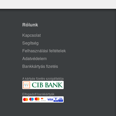
Rólunk
Kapcsolat
Segítség
Felhasználási feltételek
Adatvédelem
Bankkártyás fizetés
A kártyás fizetés szolgáltatója
Elfogadott bankkártyák