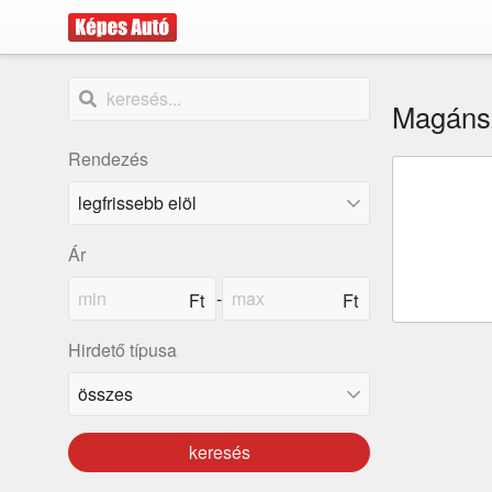
Magánsz
Rendezés
Ár
-
Hirdető típusa
keresés