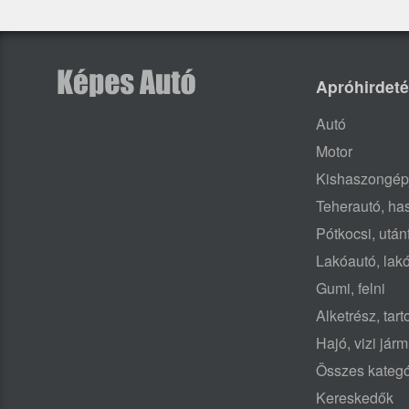
Apróhirdet
Autó
Motor
Kishaszongép
Teherautó, h
Pótkocsi, után
Lakóautó, lak
Gumi, felni
Alketrész, tar
Hajó, vizi jár
Összes kategó
Kereskedők