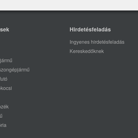
ések
Hirdetésfeladás
Ingyenes hirdetésfeladás
Kereskedőknek
jármű
aszongépjármű
futó
ókocsi
tozék
mű
ria