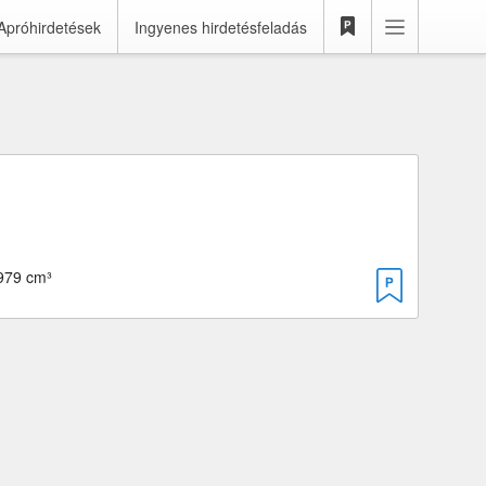
Apróhirdetések
Ingyenes hirdetésfeladás
2979 cm³