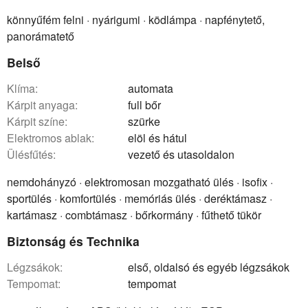
könnyűfém felni · nyárigumi · ködlámpa · napfénytető,
panorámatető
Belső
klíma:
automata
kárpit anyaga:
full bőr
kárpit színe:
szürke
elektromos ablak:
elöl és hátul
ülésfűtés:
vezető és utasoldalon
nemdohányzó · elektromosan mozgatható ülés · isofix ·
sportülés · komfortülés · memóriás ülés · deréktámasz ·
kartámasz · combtámasz · bőrkormány · fűthető tükör
Biztonság és Technika
légzsákok:
első, oldalsó és egyéb légzsákok
tempomat:
tempomat