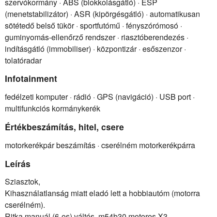
szervókormány · ABS (blokkolásgátló) · ESP
(menetstabilizátor) · ASR (kipörgésgátló) · automatikusan
sötétedő belső tükör · sportfutómű · fényszórómosó ·
guminyomás-ellenőrző rendszer · riasztóberendezés ·
indításgátló (immobiliser) · központizár · esőszenzor ·
tolatóradar
Infotainment
fedélzeti komputer · rádió · GPS (navigáció) · USB port ·
multifunkciós kormánykerék
Értékbeszámítás, hitel, csere
motorkerékpár beszámítás · cserélném motorkerékpárra
Leírás
Sziasztok,
Kihasználatlanság miatt eladó lett a hobbiautóm (motorra
cserélném).
Ritka manuál (6-os) váltós ,m54b30 motoros X3.