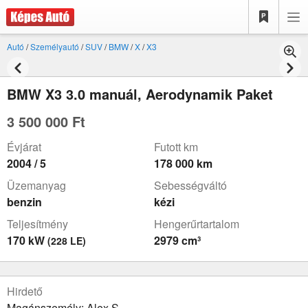
Autó
/
Személyautó
/
SUV
/
BMW
/
X
/
X3
BMW X3 3.0 manuál, Aerodynamik Paket
3 500 000 Ft
Évjárat
Futott km
2004 / 5
178 000 km
Üzemanyag
Sebességváltó
benzin
kézi
Teljesítmény
Hengerűrtartalom
170 kW
2979 cm³
(228 LE)
Hirdető
Magánszemély: Alex S.