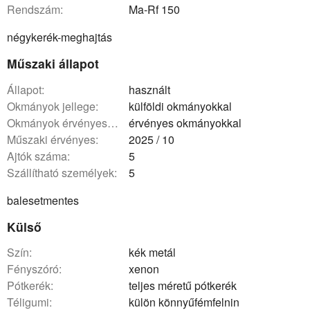
rendszám:
Ma-Rf 150
négykerék-meghajtás
Műszaki állapot
állapot:
használt
okmányok jellege:
külföldi okmányokkal
okmányok érvényessége:
érvényes okmányokkal
műszaki érvényes:
2025 / 10
ajtók száma:
5
szállítható személyek:
5
balesetmentes
Külső
szín:
kék metál
fényszóró:
xenon
pótkerék:
teljes méretű pótkerék
téligumi:
külön könnyűfémfelnin