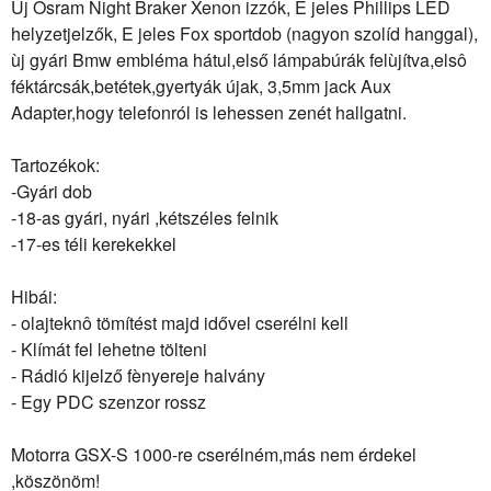
Új Osram Night Braker Xenon izzók, E jeles Phillips LED
helyzetjelzők, E jeles Fox sportdob (nagyon szolíd hanggal),
ùj gyári Bmw embléma hátul,első lámpabúrák felùjítva,elsô
féktárcsák,betétek,gyertyák újak, 3,5mm jack Aux
Adapter,hogy telefonról is lehessen zenét hallgatni.
Tartozékok:
-Gyári dob
-18-as gyári, nyári ,kétszéles felnik
-17-es téli kerekekkel
Hibái:
- olajteknô tömítést majd idővel cserélni kell
- Klímát fel lehetne tölteni
- Rádió kijelző fènyereje halvány
- Egy PDC szenzor rossz
Motorra GSX-S 1000-re cserélném,más nem érdekel
,köszönöm!