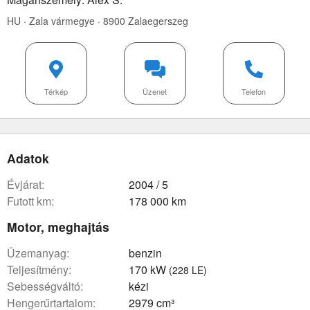
HU · Zala vármegye · 8900 Zalaegerszeg
Térkép
Üzenet
Telefon
Adatok
évjárat:
2004 / 5
futott km:
178 000 km
Motor, meghajtás
üzemanyag:
benzin
teljesítmény:
170 kW
(228 LE)
sebességváltó:
kézi
hengerűrtartalom:
2979 cm³