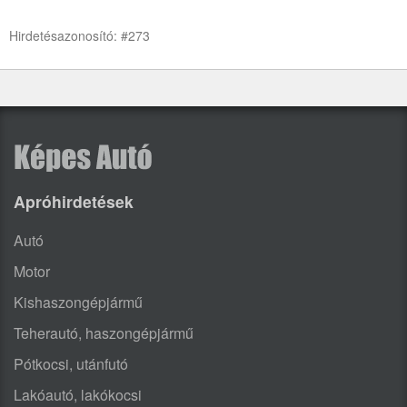
Hirdetésazonosító: #273
Apróhirdetések
Autó
Motor
Kishaszongépjármű
Teherautó, haszongépjármű
Pótkocsi, utánfutó
Lakóautó, lakókocsi