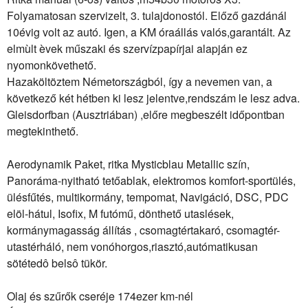
Folyamatosan szervizelt, 3. tulajdonostól. Előző gazdánál
10évig volt az autó. Igen, a KM óraállás valós,garantált. Az
elmùlt èvek műszaki és szervízpapírjai alapján ez
nyomonkövethető.
Hazaköltöztem Németországból, így a nevemen van, a
következő két hétben ki lesz jelentve,rendszám le lesz adva.
Gleisdorfban (Ausztriában) ,előre megbeszélt időpontban
megtekinthető.
Aerodynamik Paket, ritka Mysticblau Metallic szín,
Panoráma-nyitható tetőablak, elektromos komfort-sportülés,
ülésfűtés, multikormány, tempomat, Navigáció, DSC, PDC
elöl-hátul, Isofix, M futómű, dönthető utaslések,
kormánymagasság állítás , csomagtértakaró, csomagtér-
utastérháló, nem vonóhorgos,riasztó,autómatikusan
sötétedô belsô tükör.
Olaj és szűrők cseréje 174ezer km-nél