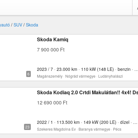
yautó
/
SUV
/
Skoda
Skoda Kamiq
7 900 000 Ft
2023 / 7 · 23.000 km · 110 kW (148 LE) · benzin ·
Magánszemély · Nógrád vármegye · Ludányhalászi
Skoda Kodiaq 2.0 Crtdi Makulátlan!! 4x4! 
12 690 000 Ft
2022 / 1 · 113.500 km · 149 kW (200 LE) · dízel · 1998 cm³
Szekeres Magdolna Ev · Baranya vármegye · Pécs