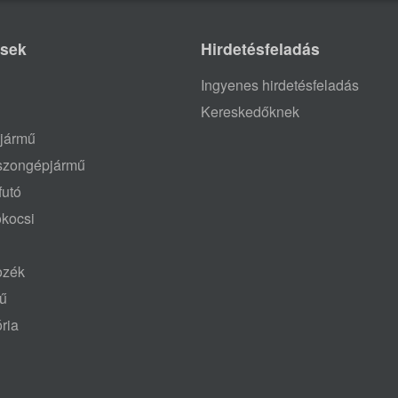
ések
Hirdetésfeladás
Ingyenes hirdetésfeladás
Kereskedőknek
jármű
aszongépjármű
futó
ókocsi
tozék
mű
ria