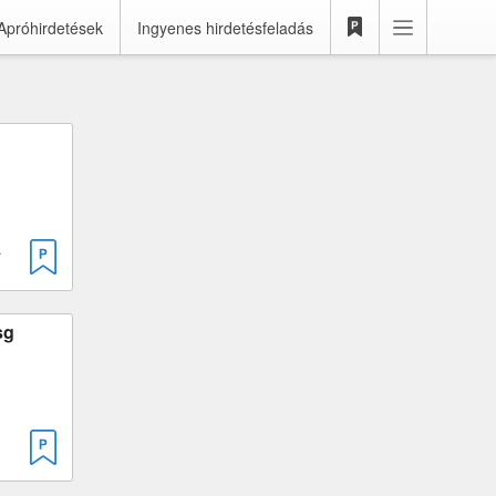
Apróhirdetések
Ingyenes hirdetésfeladás
 1498 cm³
Dsg