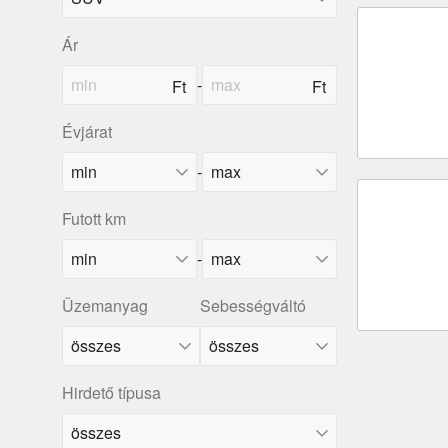
Ár
-
Évjárat
-
Futott km
-
Üzemanyag
Sebességváltó
Hirdető típusa