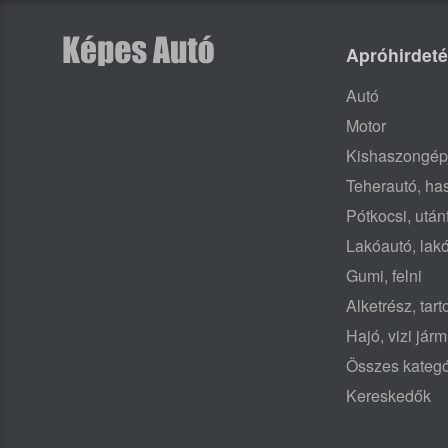
Apróhirdet
Autó
Motor
Kishaszongép
Teherautó, h
Pótkocsi, után
Lakóautó, lak
Gumi, felni
Alketrész, tar
Hajó, vizi jár
Összes kategó
Kereskedők