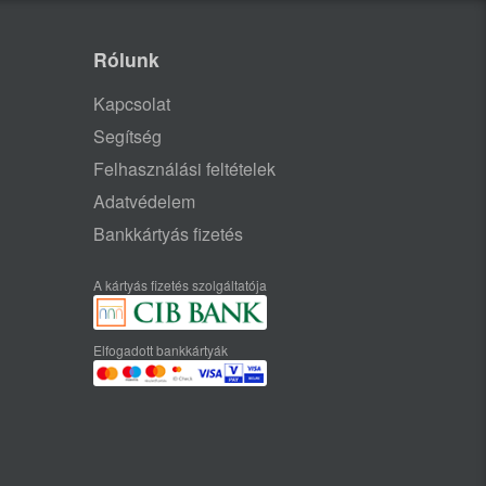
Rólunk
Kapcsolat
Segítség
Felhasználási feltételek
Adatvédelem
Bankkártyás fizetés
A kártyás fizetés szolgáltatója
Elfogadott bankkártyák