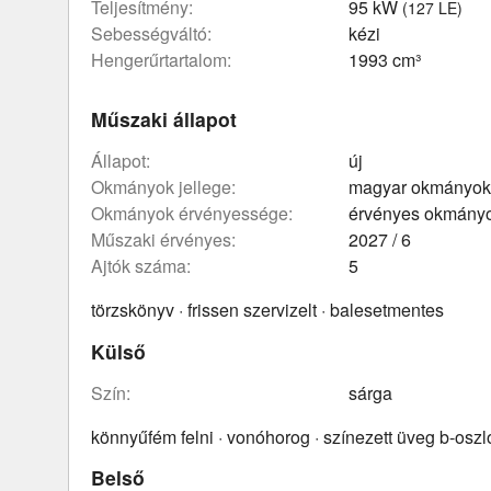
teljesítmény:
95 kW
(127 LE)
sebességváltó:
kézi
hengerűrtartalom:
1993 cm³
Műszaki állapot
állapot:
új
okmányok jellege:
magyar okmányok
okmányok érvényessége:
érvényes okmány
műszaki érvényes:
2027 / 6
ajtók száma:
5
törzskönyv · frissen szervizelt · balesetmentes
Külső
szín:
sárga
könnyűfém felni · vonóhorog · színezett üveg b-oszl
Belső