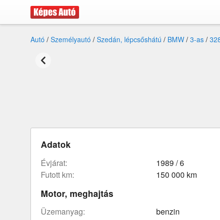
Autó
/
Személyautó
/
Szedán, lépcsőshátú
/
BMW
/
3-as
/
32
Adatok
évjárat:
1989 / 6
futott km:
150 000 km
Motor, meghajtás
üzemanyag:
benzin