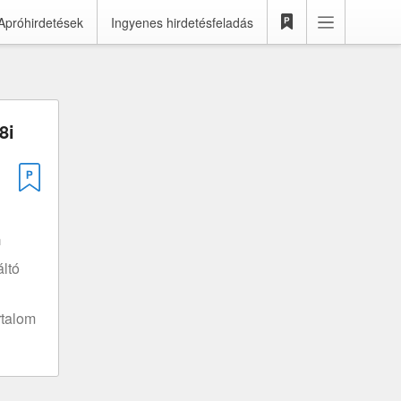
Apróhirdetések
Ingyenes hirdetésfeladás
8i
m
ltó
rtalom