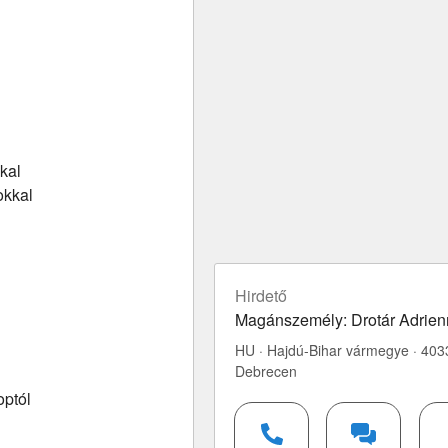
kal
okkal
Hirdető
Magánszemély: Drotár Adrien
HU · Hajdú-Bihar vármegye · 403
Debrecen
optól