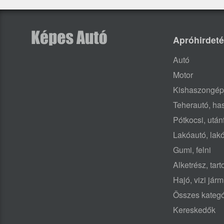
Apróhirdet
Autó
Motor
Kishaszongép
Teherautó, h
Pótkocsi, után
Lakóautó, lak
Gumi, felni
Alketrész, tar
Hajó, vizi jár
Összes kategó
Kereskedők