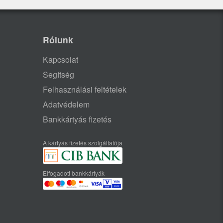
Rólunk
Kapcsolat
Segítség
Felhasználási feltételek
Adatvédelem
Bankkártyás fizetés
A kártyás fizetés szolgáltatója
Elfogadott bankkártyák