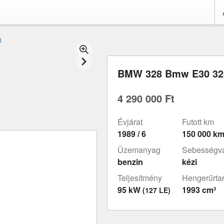
8
BMW 328 Bmw E30 32
4 290 000 Ft
Évjárat
Futott km
1989 / 6
150 000 k
Üzemanyag
Sebességvá
benzin
kézi
Teljesítmény
Hengerűrta
95 kW
1993 cm³
(127 LE)