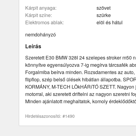
kárpit anyaga:
szövet
kárpit színe:
szürke
elektromos ablak:
elöl és hátul
nemdohányzó
Leírás
Szeretett E30 BMW 328I 24 szelepes stroker m50 na
könnyítve egyensúlyozva 7-ig megírva tárcsafék ab
Forgalmiba beírva minden. Rozsdamentes az auto,
flipflop, szép belső ülések hibátlan állapotba.
KORMÁNY, M-TECH LÖkHÁRíTÓ SZETT. Nagyon jó 
motorral, aki szeretett driftelni az nagyon szeretni fo
Minden ajánlatott meghaltatok, komoly érdeklődőktő
Hirdetésazonosító: #1490