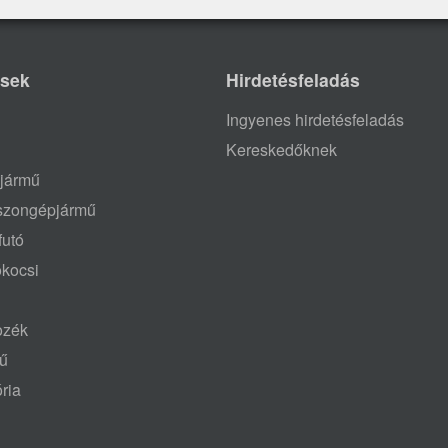
ések
Hirdetésfeladás
Ingyenes hirdetésfeladás
Kereskedőknek
jármű
aszongépjármű
futó
ókocsi
tozék
mű
ria