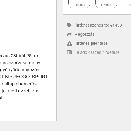
Telefon
Üzenet
T
Hirdetésazonosító: #1490
Megosztás
Hirdetés jelentése
Feladó összes hirdetése
vos 25i-ből 28i re
s-es szervokormány,
 gyönyörű fényezés
 SPORT KIPUFOGÓ, SPORT
állapotban erős
gja, mert ezzel lehet.
l.