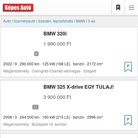
Autó
/
Személyautó
/
Szedán, lépcsőshátú
/
BMW
/
3-as
BMW 320i
1 990 000 Ft
2002 / 9 · 290.000 km · 125 kW (168 LE) · benzin · 2172 cm³
Magánszemély · Csongrád-Csanád vármegye · Szeged
BMW 325 X-drive EGY TULAJ!
3 900 000 Ft
2008 / 3 · 244.000 km · 160 kW (215 LE) · benzin · 2996 cm³
Magánszemély · Budapest 14. kerület