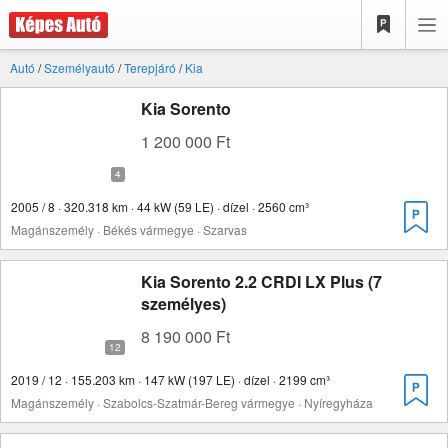
Autó
/
Személyautó
/
Terepjáró
/
Kia
Kia Sorento
1 200 000 Ft
2005 / 8 · 320.318 km · 44 kW (59 LE) · dízel · 2560 cm³
Magánszemély · Békés vármegye · Szarvas
Kia Sorento 2.2 CRDI LX Plus (7
személyes)
8 190 000 Ft
2019 / 12 · 155.203 km · 147 kW (197 LE) · dízel · 2199 cm³
Magánszemély · Szabolcs-Szatmár-Bereg vármegye · Nyíregyháza