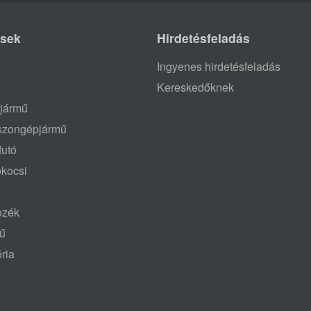
ések
Hirdetésfeladás
Ingyenes hirdetésfeladás
Kereskedőknek
jármű
aszongépjármű
futó
ókocsi
tozék
mű
ria