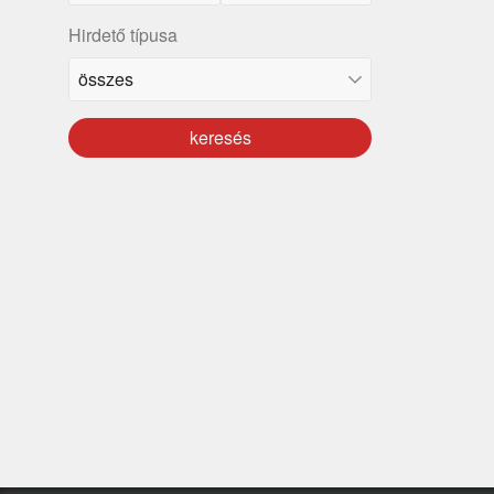
Hirdető típusa
keresés