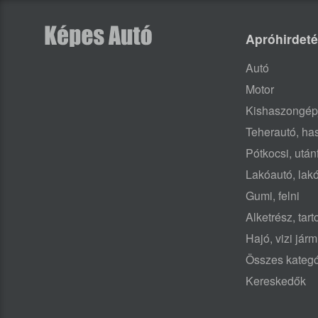
Apróhirdet
Autó
Motor
Kishaszongép
Teherautó, h
Pótkocsi, után
Lakóautó, lak
Gumi, felni
Alketrész, tar
Hajó, vizi jár
Összes kategó
Kereskedők