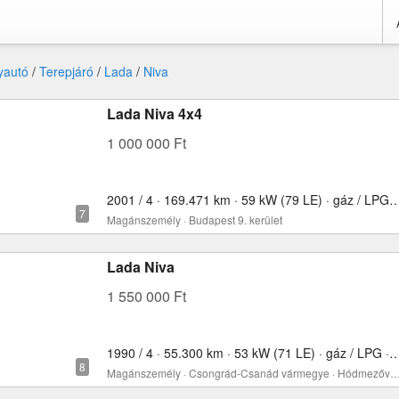
yautó
/
Terepjáró
/
Lada
/
Niva
Lada Niva 4x4
1 000 000 Ft
2001 / 4 · 169.471 km · 59 kW (79 LE) · gáz / L
Magánszemély · Budapest 9. kerület
Lada Niva
1 550 000 Ft
1990 / 4 · 55.300 km · 53 kW (71 LE) · gáz / L
Magánszemély · Csongrád-Csanád vármegye · Hódmez