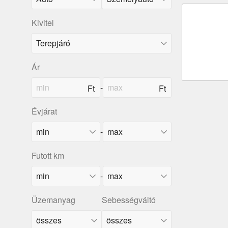
Kivitel
Ár
-
Évjárat
-
Futott km
-
Üzemanyag
Sebességváltó