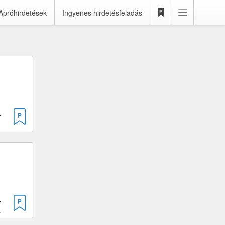
Apróhirdetések
Ingyenes hirdetésfeladás
PG · 1690 cm³
PG · 1600 cm³
ővásárhely