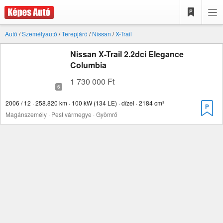
Autó
/
Személyautó
/
Terepjáró
/
Nissan
/
X-Trail
Nissan X-Trail 2.2dci Elegance
Columbia
1 730 000 Ft
2006 / 12 · 258.820 km · 100 kW (134 LE) · dízel · 2184 cm³
Magánszemély · Pest vármegye · Gyömrő