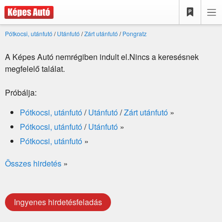
Pótkocsi, utánfutó
/
Utánfutó
/
Zárt utánfutó
/
Pongratz
A Képes Autó nemrégiben indult el.Nincs a keresésnek
megfelelő találat.
Próbálja:
Pótkocsi, utánfutó
/
Utánfutó
/
Zárt utánfutó
»
Pótkocsi, utánfutó
/
Utánfutó
»
Pótkocsi, utánfutó
»
Összes hirdetés
»
Ingyenes hirdetésfeladás