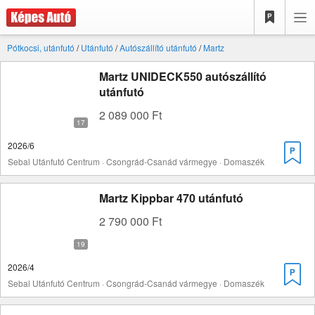
Pótkocsi, utánfutó
/
Utánfutó
/
Autószállító utánfutó
/
Martz
Martz UNIDECK550 autószállító
utánfutó
2 089 000 Ft
2026/6
Sebal Utánfutó Centrum · Csongrád-Csanád vármegye · Domaszék
Martz Kippbar 470 utánfutó
2 790 000 Ft
2026/4
Sebal Utánfutó Centrum · Csongrád-Csanád vármegye · Domaszék