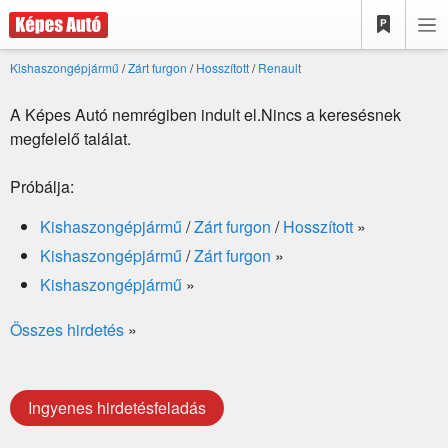
Kishaszongépjármű
/
Zárt furgon
/
Hosszított
/
Renault
A Képes Autó nemrégiben indult el.Nincs a keresésnek
megfelelő találat.
Próbálja:
Kishaszongépjármű
/
Zárt furgon
/
Hosszított
»
Kishaszongépjármű
/
Zárt furgon
»
Kishaszongépjármű
»
Összes hirdetés
»
Ingyenes hirdetésfeladás