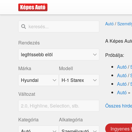
Autó
/
Személ
A Képes Autó
Rendezés
Próbálja:
Autó
/
Márka
Modell
Autó
/
Hyundai
H-1 Starex
Autó
/
Autó
»
Változat
Összes hird
Kategória
Alkategória
Ingyenes 