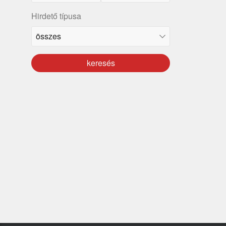
Hirdető típusa
keresés