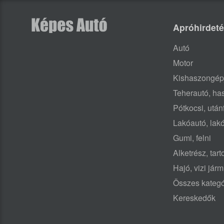
Apróhirdet
Autó
Motor
Kishaszongép
Teherautó, h
Pótkocsi, után
Lakóautó, lak
Gumi, felni
Alketrész, tar
Hajó, vizi jár
Összes kategó
Kereskedők