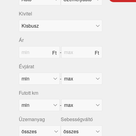
Kivitel
Ár
-
Évjárat
-
Futott km
-
Üzemanyag
Sebességváltó