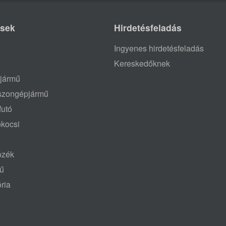
ések
Hirdetésfeladás
Ingyenes hirdetésfeladás
Kereskedőknek
jármű
aszongépjármű
futó
ókocsi
tozék
mű
ria