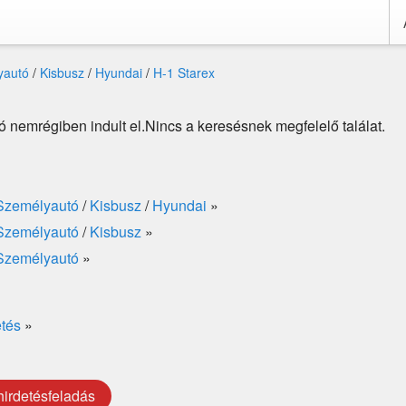
yautó
/
Kisbusz
/
Hyundai
/
H-1 Starex
 nemrégiben indult el.Nincs a keresésnek megfelelő találat.
Személyautó
/
Kisbusz
/
Hyundai
»
Személyautó
/
Kisbusz
»
Személyautó
»
etés
»
hirdetésfeladás