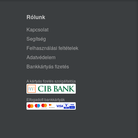
Rólunk
Kapcsolat
Segítség
Felhasználási feltételek
Adatvédelem
Bankkártyás fizetés
A kártyás fizetés szolgáltatója
Elfogadott bankkártyák