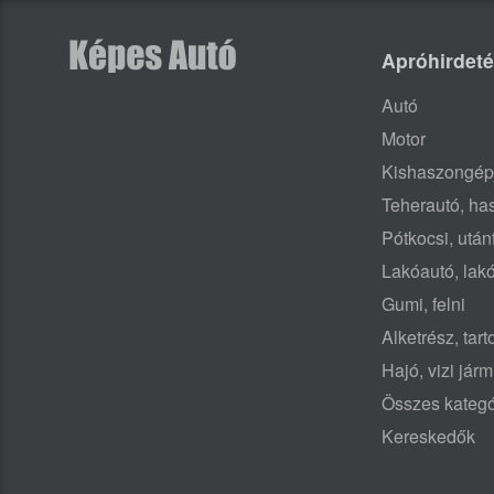
Apróhirdet
Autó
Motor
Kishaszongép
Teherautó, h
Pótkocsi, után
Lakóautó, lak
Gumi, felni
Alketrész, tar
Hajó, vizi jár
Összes kategó
Kereskedők