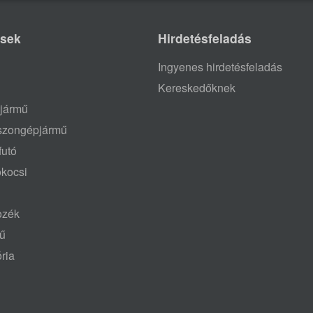
ések
Hirdetésfeladás
Ingyenes hirdetésfeladás
Kereskedőknek
jármű
aszongépjármű
futó
ókocsi
tozék
mű
ria