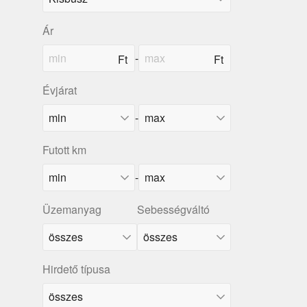
Ár
-
Évjárat
-
Futott km
-
Üzemanyag
Sebességváltó
Hirdető típusa