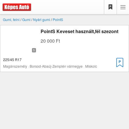
Gumi, felni
/
Gumi
/
Nyári gumi
/
PointS
PointS Keveset használt,fél szezont
20 000 Ft
225/45 R17
Magánszemély · Borsod-Abaúj-Zemplén vármegye · Miskolc