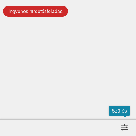
Ingyenes hirdetésfeladás
Szűrés