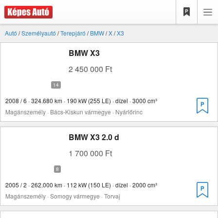
Autó
/
Személyautó
/
Terepjáró
/
BMW
/
X
/
X3
BMW X3
2 450 000 Ft
2008 / 6 · 324.680 km · 190 kW (255 LE) · dízel · 3000 cm³
Magánszemély · Bács-Kiskun vármegye · Nyárlőrinc
BMW X3 2.0 d
1 700 000 Ft
2005 / 2 · 262.000 km · 112 kW (150 LE) · dízel · 2000 cm³
Magánszemély · Somogy vármegye · Torvaj