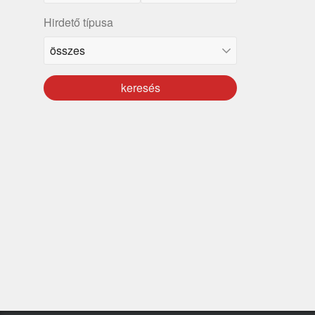
Hirdető típusa
keresés