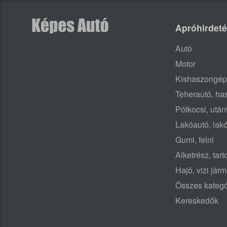
Apróhirdet
Autó
Motor
Kishaszongép
Teherautó, h
Pótkocsi, után
Lakóautó, lak
Gumi, felni
Alketrész, tar
Hajó, vizi jár
Összes kategó
Kereskedők