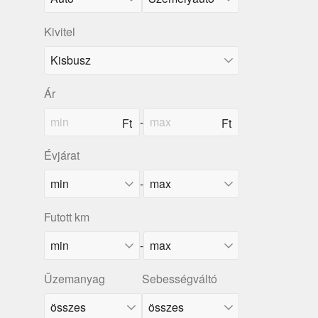
Kivitel
Ár
-
Évjárat
-
Futott km
-
Üzemanyag
Sebességváltó