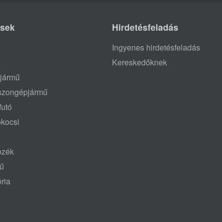
ések
Hirdetésfeladás
Ingyenes hirdetésfeladás
Kereskedőknek
jármű
aszongépjármű
futó
ókocsi
tozék
mű
ria